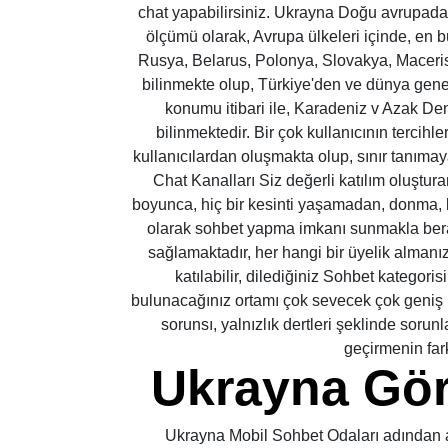
chat yapabilirsiniz. Ukrayna Doğu avrupada 
ölçümü olarak, Avrupa ülkeleri içinde, en b
Rusya, Belarus, Polonya, Slovakya, Maceri
bilinmekte olup, Türkiye'den ve dünya gene
konumu itibari ile, Karadeniz v Azak Den
bilinmektedir. Bir çok kullanıcının tercihl
kullanıcılardan oluşmakta olup, sınır tanımay
Chat Kanalları Siz değerli katılım oluşturan
boyunca, hiç bir kesinti yaşamadan, donma
olarak sohbet yapma imkanı sunmakla bera
sağlamaktadır, her hangi bir üyelik alman
katılabilir, dilediğiniz Sohbet kategor
bulunacağınız ortamı çok sevecek çok geniş b
sorunsı, yalnızlık dertleri şeklinde sorunl
geçirmenin far
Ukrayna Gör
Ukrayna Mobil Sohbet Odaları adından a