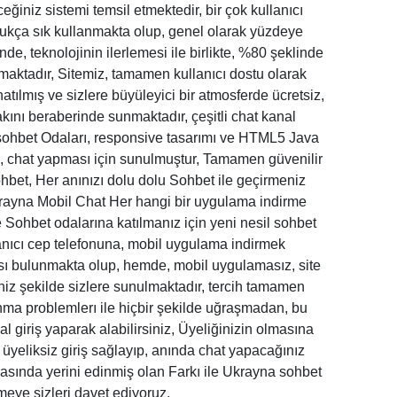
eceğiniz sistemi temsil etmektedir, bir çok kullanıcı
dukça sık kullanmakta olup, genel olarak yüzdeye
, teknolojinin ilerlemesi ile birlikte, %80 şeklinde
maktadır, Sitemiz, tamamen kullanıcı dostu olarak
onatılmış ve sizlere büyüleyici bir atmosferde ücretsiz,
ını beraberinde sunmaktadır, çeşitli chat kanal
 sohbet Odaları, responsive tasarımı ve HTML5 Java
ıza, chat yapması için sunulmuştur, Tamamen güvenilir
ohbet, Her anınızı dolu dolu Sohbet ile geçirmeniz
krayna Mobil Chat Her hangi bir uygulama indirme
le Sohbet odalarına katılmanız için yeni nesil sohbet
kullanıcı cep telefonuna, mobil uygulama indirmek
sı bulunmakta olup, hemde, mobil uygulamasız, site
niz şekilde sizlere sunulmaktadır, tercih tamamen
onma problemlerı ile hiçbir şekilde uğraşmadan, bu
l giriş yaparak alabilirsiniz, Üyeliğinizin olmasına
, üyeliksiz giriş sağlayıp, anında chat yapacağınız
arasında yerini edinmiş olan Farkı ile Ukrayna sohbet
eye sizleri davet ediyoruz.