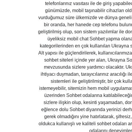
telefonlarınız vasıtası ile de giriş yapabil
günümüzde, mobil taşınabilir cihazları ol
vurduğumuz süre ülkemizde ve dünya genelinde
bir oranda, her hanede cep telefonu bulun
geliştirilmiş olup, son sistem yazılımlar ile d
üyeliksiz mobil chat Sohbet yapma olanak
kategorilerinden en çok kullanılan Ukrayna
Alt yapısı ile güçlendirilerek, kullanıcılarım
sohbet siteleri içinde yer alan, Ukrayna S
mevzusunda sizlere yardımcı olacaktır. U
ihtiyacı duymadan, tarayıcılarınız aracılığı i
sistemleri ile geliştirilmiştir, bir çok 
istemeyebilir, sitemizin hem mobil uygulama
üzerinden Sohbet odalarına katılabileceği
sizlere ilişkin olup, kesinti yaşamadan, d
eğlence dolu Sohbet diyarında yerinizi derha
gerek olmadığını yine hatırlatarak, şifresiz
oldukca kullanışlı ve kaliteli sohbet odaları 
odalarını deneyimlem