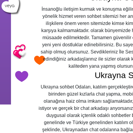
İnsanoğlu iletişim kurmak ve konuşma eğilim
yönelik hizmet veren sohbet sitemizi her an
ilişkilere önem veren sitemizde kimse kim
karşıya kalmamaktadır. olarak bünyemizde h
müsaade edilmektedir. Tamamen güvenilir o
yeni yeni dostluklar edinebilirsiniz. Bu sa
sahip olmuş olursunuz. Sevdikleriniz İle Ses
edindiğiniz arkadaşlarınız ile sizler olarak 
kaliteden yana yapmış olursunu
Ukrayna S
Ukrayna sohbet Odaları, katılım gerçekleştire
birinden güzel kızlarla chat yapma, mobil
olanağına haiz olma imkanı sağlamaktadır,
istiyor ve gerçek bir chat arkadaşı arıyorsanı
duygusal olarak içtenlik odaklı sohbetler
genelinde ve Türkiye genelinden katılım olu
şeklinde, Ukraynadan chat odalarına bağlan