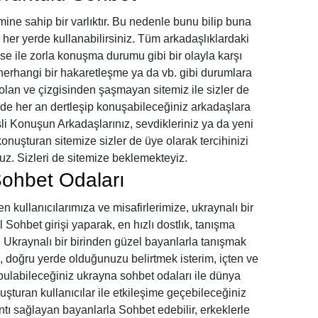
ine sahip bir varlıktır. Bu nedenle bunu bilip buna
 her yerde kullanabilirsiniz. Tüm arkadaşlıklardaki
se ile zorla konuşma durumu gibi bir olayla karşı
erhangi bir hakaretleşme ya da vb. gibi durumlara
lan ve çizgisinden şaşmayan sitemiz ile sizler de
yede her an dertleşip konuşabileceğiniz arkadaşlara
li Konuşun Arkadaşlarınız, sevdikleriniz ya da yeni
konuşturan sitemize sizler de üye olarak tercihinizi
z. Sizleri de sitemize beklemekteyiz.
ohbet Odaları
n kullanıcılarımıza ve misafirlerimize, ukraynalı bir
 Sohbet girişi yaparak, en hızlı dostlık, tanışma
 Ukraynalı bir birinden güzel bayanlarla tanışmak
z, doğru yerde olduğunuzu belirtmek isterim, içten ve
 bulabileceğiniz ukrayna sohbet odaları ile dünya
şturan kullanıcılar ile etkileşime geçebileceğiniz
tı sağlayan bayanlarla Sohbet edebilir, erkeklerle