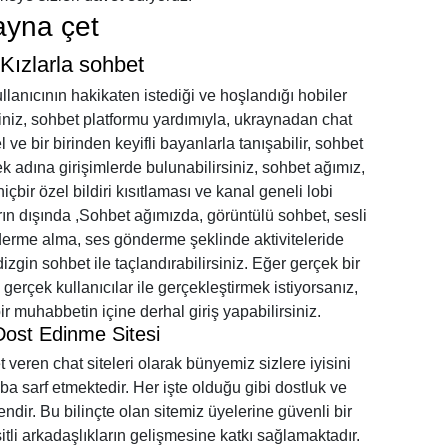
ayna çet
Kızlarla sohbet
llanıcının hakikaten istediği ve hoşlandığı hobiler
iniz, sohbet platformu yardımıyla, ukraynadan chat
 ve bir birinden keyifli bayanlarla tanışabilir, sohbet
k adına girişimlerde bulunabilirsiniz, sohbet ağımız,
çbir özel bildiri kısıtlaması ve kanal geneli lobi
ın dışında ,Sohbet ağımızda, görüntülü sohbet, sesli
nderme alma, ses gönderme şeklinde aktiviteleride
dizgin sohbet ile taçlandırabilirsiniz. Eğer gerçek bir
n gerçek kullanıcılar ile gerçekleştirmek istiyorsanız,
r muhabbetin içine derhal giriş yapabilirsiniz.
ost Edinme Sitesi
veren chat siteleri olarak bünyemiz sizlere iyisini
ba sarf etmektedir. Her işte olduğu gibi dostluk ve
dir. Bu bilinçte olan sitemiz üyelerine güvenli bir
li arkadaşlıkların gelişmesine katkı sağlamaktadır.