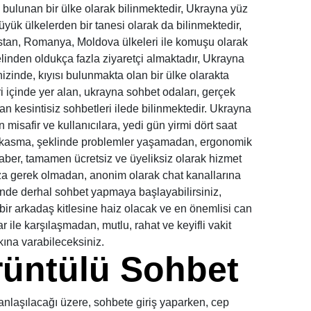
bulunan bir ülke olarak bilinmektedir, Ukrayna yüz
üyük ülkelerden bir tanesi olarak da bilinmektedir,
stan, Romanya, Moldova ülkeleri ile komuşu olarak
linden oldukça fazla ziyaretçi almaktadır, Ukrayna
izinde, kıyısı bulunmakta olan bir ülke olarakta
eri içinde yer alan, ukrayna sohbet odaları, gerçek
an kesintisiz sohbetleri ilede bilinmektedir. Ukrayna
 misafir ve kullanıcılara, yedi gün yirmi dört saat
, kasma, şeklinde problemler yaşamadan, ergonomik
ber, tamamen ücretsiz ve üyeliksiz olarak hizmet
ıza gerek olmadan, anonim olarak chat kanallarına
isinde derhal sohbet yapmaya başlayabilirsiniz,
ir arkadaş kitlesine haiz olacak ve en önemlisi can
ar ile karşılaşmadan, mutlu, rahat ve keyifli vakit
kına varabileceksiniz.
üntülü Sohbet
nlaşılacağı üzere, sohbete giriş yaparken, cep