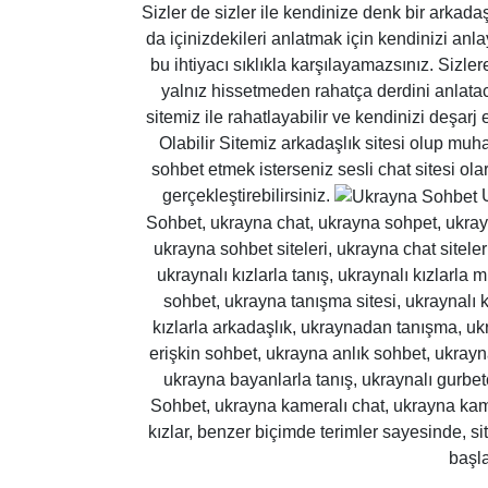
Sizler de sizler ile kendinize denk bir arkad
da içinizdekileri anlatmak için kendinizi anl
bu ihtiyacı sıklıkla karşılayamazsınız. Sizl
yalnız hissetmeden rahatça derdini anlatac
sitemiz ile rahatlayabilir ve kendinizi deşar
Olabilir Sitemiz arkadaşlık sitesi olup muh
sohbet etmek isterseniz sesli chat sitesi ol
gerçekleştirebilirsiniz.
U
Sohbet, ukrayna chat, ukrayna sohpet, ukrayn
ukrayna sohbet siteleri, ukrayna chat siteler
ukraynalı kızlarla tanış, ukraynalı kızlarl
sohbet, ukrayna tanışma sitesi, ukraynalı k
kızlarla arkadaşlık, ukraynadan tanışma, u
erişkin sohbet, ukrayna anlık sohbet, ukra
ukrayna bayanlarla tanış, ukraynalı gurbet
Sohbet, ukrayna kameralı chat, ukrayna kame
kızlar, benzer biçimde terimler sayesinde, si
başla