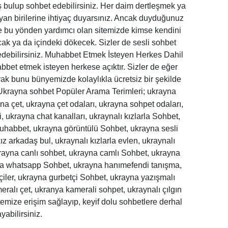
aş bulup sohbet edebilirsiniz. Her daim dertleşmek ya
ayan birilerine ihtiyaç duyarsınız. Ancak duyduğunuz
ere bu yönden yardımcı olan sitemizde kimse kendini
ak ya da içindeki dökecek. Sizler de sesli sohbet
j edebilirsiniz. Muhabbet Etmek İsteyen Herkes Dahil
abbet etmek isteyen herkese açıktır. Sizler de eğer
arak bunu bünyemizde kolaylıkla ücretsiz bir şekilde
krayna sohbet Popüler Arama Terimleri; ukrayna
a çet, ukrayna çet odaları, ukrayna sohpet odaları,
i, ukrayna chat kanalları, ukraynalı kızlarla Sohbet,
a muhabbet, ukrayna görüntülü Sohbet, ukrayna sesli
ız arkadaş bul, ukraynalı kızlarla evlen, ukraynalı
krayna canlı sohbet, ukrayna camlı Sohbet, ukrayna
yna whatsapp Sohbet, ukrayna hanımefendi tanışma,
çiler, ukrayna gurbetçi Sohbet, ukrayna yazışmalı
ralı çet, ukranya kamerali sohpet, ukraynalı çılgın
temize erişim sağlayıp, keyif dolu sohbetlere derhal
yabilirsiniz.