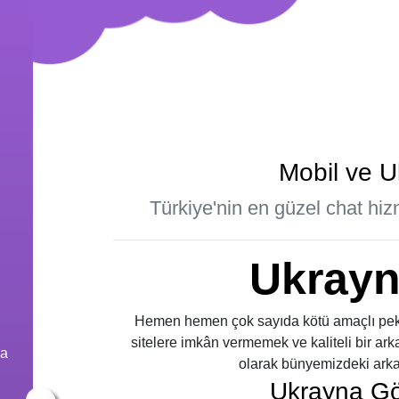
Mobil ve 
Türkiye'nin en güzel chat hi
Ukrayn
Hemen hemen çok sayıda kötü amaçlı pek ç
sitelere imkân vermemek ve kaliteli bir ar
na
olarak bünyemizdeki arkad
Ukrayna Gö