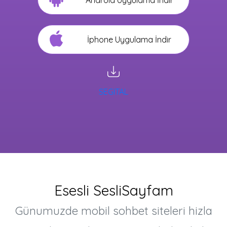
Android Uygulama İndir
İphone Uygulama İndir
SEGITAL
Esesli SesliSayfam
Günumuzde mobil sohbet siteleri hizla